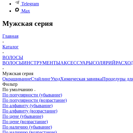
Telegram
Max
Мужская серия
Главная
-
Каталог
-
ВОЛОСЫ
ВОЛОСЫ
ИНСТРУМЕНТЫ
АКСЕССУАРЫ
СОЛЯРИЙ
РАСХО
-
Мужская серия
Окрашивание
Стайлинг
Уход
Химическая завивка
Процедуры для
Фильтр
По умолчанию
По популярности (убывание)
По популярности (возрастание)
По алфавиту (убывание)
По алфавиту (возрастание)
По цене (убывание)
По цене (возрастание)
По наличию (убывание)
По наличию (возрастание)