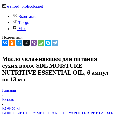
e-shop@proficolor.net
Вконтакте
Telegram
Max
Поделиться
Масло увлажняющее для питания
сухих волос SDL MOISTURE
NUTRITIVE ESSENTIAL OIL, 6 ампул
по 13 мл
Главная
-
Каталог
-
ВОЛОСЫ
ВОЛОСЫ
ИНСТРУМЕНТЫ
АКСЕССУАРЫ
СОЛЯРИЙ
РАСХО