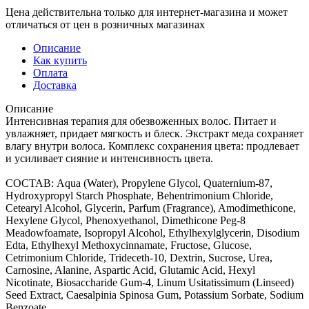
Цена действительна только для интернет-магазина и может
отличаться от цен в розничных магазинах
Описание
Как купить
Оплата
Доставка
Описание
Интенсивная терапия для обезвоженных волос. Питает и
увлажняет, придает мягкость и блеск. Экстракт меда сохраняет
влагу внутри волоса. Комплекс сохранения цвета: продлевает
и усиливает сияние и интенсивность цвета.
СОСТАВ: Aqua (Water), Propylene Glycol, Quaternium-87,
Hydroxypropyl Starch Phosphate, Behentrimonium Chloride,
Cetearyl Alcohol, Glycerin, Parfum (Fragrance), Amodimethicone,
Hexylene Glycol, Phenoxyethanol, Dimethicone Peg-8
Meadowfoamate, Isopropyl Alcohol, Ethylhexylglycerin, Disodium
Edta, Ethylhexyl Methoxycinnamate, Fructose, Glucose,
Cetrimonium Chloride, Trideceth-10, Dextrin, Sucrose, Urea,
Carnosine, Alanine, Aspartic Acid, Glutamic Acid, Hexyl
Nicotinate, Biosaccharide Gum-4, Linum Usitatissimum (Linseed)
Seed Extract, Caesalpinia Spinosa Gum, Potassium Sorbate, Sodium
Benzoate.