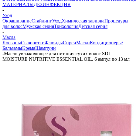
МАТЕРИАЛЫ
ДЕЗИНФЕКЦИЯ
-
Уход
Окрашивание
Стайлинг
Уход
Химическая завивка
Процедуры
для волос
Мужская серия
Трихология
Детская серия
-
Масла
Лосьоны
Сыворотки
Флюиды
Спреи
Маски
Кондиционеры/
Бальзамы
Крема
Шампуни
-
Масло увлажняющее для питания сухих волос SDL
MOISTURE NUTRITIVE ESSENTIAL OIL, 6 ампул по 13 мл