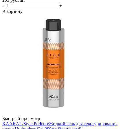
205
руб.
/шт
-
+
В корзину
Быстрый просмотр
KAARAL/Style Perfetto/Жидкий гель для текстурирования
волос Hydrogloss Gel 200мл Оранжевый