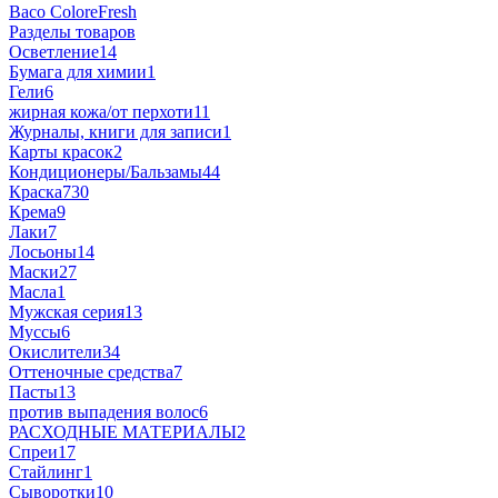
Baco ColoreFresh
Разделы товаров
Осветление
14
Бумага для химии
1
Гели
6
жирная кожа/от перхоти
11
Журналы, книги для записи
1
Карты красок
2
Кондиционеры/Бальзамы
44
Краска
730
Крема
9
Лаки
7
Лосьоны
14
Маски
27
Масла
1
Мужская серия
13
Муссы
6
Окислители
34
Оттеночные средства
7
Пасты
13
против выпадения волос
6
РАСХОДНЫЕ МАТЕРИАЛЫ
2
Спреи
17
Стайлинг
1
Сыворотки
10