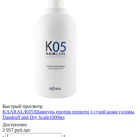
Быстрый просмотр
KAARAL/K05/Шампунь против перхоти д сухой кожи головы
Dandruff and Dry Scalp1000мл
Достаточно
2 957
руб.
/шт
-
+